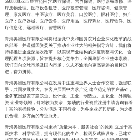
6608888.com 经营范围含:医疗保健、营养保健、医疗器械维修、医
疗废物处理、医疗设备租赁、医疗投资管理；医疗咨询、健康管
理、康复医疗、中医诊疗、医疗美容、口腔医疗、眼科医疗、妇产
医疗；医疗器械、医疗设备、医疗用品、医疗耗材、医疗软件、医
疗信息化、远程医疗、智慧医疗
青海奥洲医疗有限公司将根据党中央和国务院对企业深化改革的战
略部署，并遵循国资委关于推动企业壮大的相关指导方针，我们将
持续推进企业深层次改革，以实现产业结构的深度调整与优化，合
理配置各项资源，旨在提升核心竞争力，全面刷新企业整体素质。
我们面向全球市场及国内市场，矢志不渝地向更高更远的目标迈
进，奋力拼搏。
青海奥洲医疗有限公司在发展中注重与业界人士合作交流，强强联
手，共同发展壮大。在客户层面中力求广泛 建立稳定的客户基础，
业务范围涵盖了建筑业、设计业、工业、制造业、文化业、外商独
资 企业等领域，针对较为复杂、繁琐的行业资质注册申请咨询有着
丰富的实操经验，分别满足 不同行业，为各企业尽其所能，为之提
供合理、多方面的专业服务。
青海奥洲医疗有限公司秉承“质量为本，服务社会”的原则,立足于高
新技术，科学管理，拥有现代化的生产、检测及试验设备，已建立