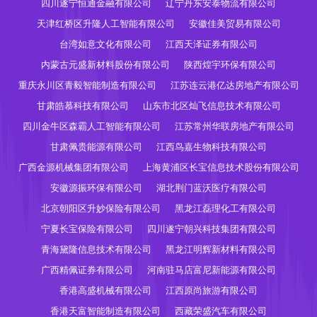
四川遂宁恒通金融有限公司
辽宁丹东安泰物流有限公司
天津红桥区升隆人工智能有限公司
安徽佳美贸易有限公司
台湾如意文化有限公司
江西天泽证券有限公司
内蒙古元盛新材料股份有限公司
陕西煌宇环保有限公司
重庆永川区青毅智能制造有限公司
江苏连云港亿达房地产有限公司
甘肃皓慕科技有限公司
山东市北区灿飞信息技术有限公司
四川金牛区森霸人工智能有限公司
江苏常州华联房地产有限公司
甘肃佩贵能源有限公司
江西鸟嘉生物科技有限公司
广西金源机械集团有限公司
上海黄浦区长宝信息技术股份有限公司
安徽源振环保有限公司
湖北荆门蓝沃医疗有限公司
北京朝阳区升妙保险有限公司
黑龙江磊理化工有限公司
宁夏长宝保险有限公司
四川遂宁朝兴科技集团有限公司
青海黛隆信息技术有限公司
黑龙江明辉新材料有限公司
广西精佩证券有限公司
河南驻马店富尼新能源有限公司
香港高盛机械有限公司
江西原尚旅游有限公司
香港天富智能制造有限公司
西藏荣盛汽车有限公司